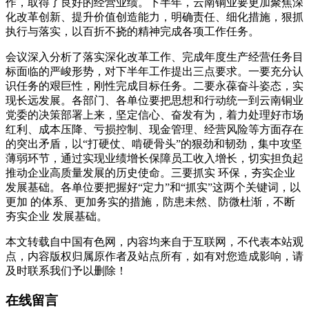
作，取得了良好的经营业绩。下半年，云南铜业要更加聚焦深
化改革创新、提升价值创造能力，明确责任、细化措施，狠抓
执行与落实，以百折不挠的精神完成各项工作任务。
会议深入分析了落实深化改革工作、完成年度生产经营任务目
标面临的严峻形势，对下半年工作提出三点要求。一要充分认
识任务的艰巨性，刚性完成目标任务。二要永葆奋斗姿态，实
现长远发展。各部门、各单位要把思想和行动统一到云南铜业
党委的决策部署上来，坚定信心、奋发有为，着力处理好市场
红利、成本压降、亏损控制、现金管理、经营风险等方面存在
的突出矛盾，以“打硬仗、啃硬骨头”的狠劲和韧劲，集中攻坚
薄弱环节，通过实现业绩增长保障员工收入增长，切实担负起
推动企业高质量发展的历史使命。三要抓实 环保，夯实企业
发展基础。各单位要把握好“定力”和“抓实”这两个关键词，以
更加 的体系、更加务实的措施，防患未然、防微杜渐，不断
夯实企业 发展基础。
本文转载自中国有色网，内容均来自于互联网，不代表本站观
点，内容版权归属原作者及站点所有，如有对您造成影响，请
及时联系我们予以删除！
在线留言