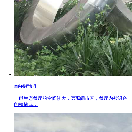
室内餐厅制作
一般生态餐厅的空间较大，远离闹市区，餐厅内被绿色
的植物或…