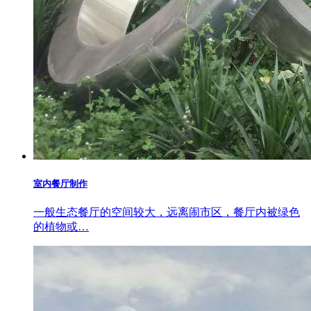
室内餐厅制作
一般生态餐厅的空间较大，远离闹市区，餐厅内被绿色
的植物或…