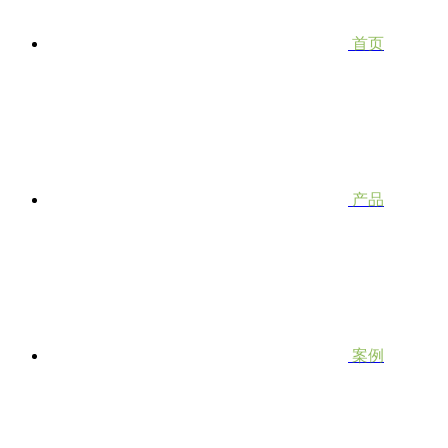
首页
产品
案例