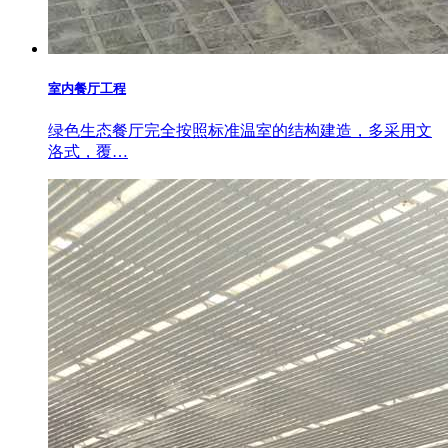
室内餐厅工程
绿色生态餐厅完全按照标准温室的结构建造，多采用文
洛式，覆…