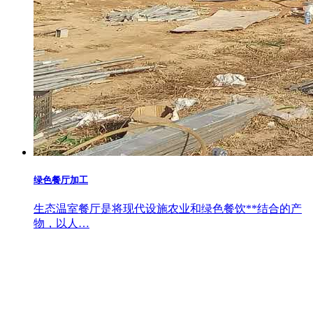
绿色餐厅加工
生态温室餐厅是将现代设施农业和绿色餐饮**结合的产
物，以人…