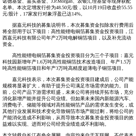
诺德基金、嘉实基金、J.P.Morgan、农银汇理基金等现身获配
名单。本次定增发行价为48.50元/股，以10月19日收盘价55.55
元/股计，17家发行对象浮盈已达14%。
据嘉元科技的募集说明书，本次募集资金扣除发行费用后
将全部用于以下项目：高性能锂电铜箔募集资金投资项目，江
西嘉元科技有限公司年产2万吨电解铜箔项目，以及补充流动
资金。
高性能锂电铜箔募集资金投资项目分为三个子项目：嘉元
科技园新增年产1.6万吨高性能铜箔技术改造项目、年产1.5万
吨高性能铜箔项目和年产3万吨高精度超薄电子铜箔项目。
嘉元科技表示，本次募集资金投资项目建成后，公司产能
规模将显著扩大，有助于提升公司满足市场需求的能力。目
前，公司产品下游需求旺盛，未来公司将持续开拓市场，充分
消化新增产能并提升公司业绩。但如果未来国内新能源汽车、
消费电子、储能等领域对高性能铜箔产品的需求发生变化，或
其他行业发展和技术变化导致铜箔市场产能过剩，将给公司的
产能消化造成不利影响，从而导致本次募集资金投资项目的效
益难以实现、进而对公司经营业绩造成不利影响。
本文转载自长江有色金属网，内容均来自于互联网，不代表本