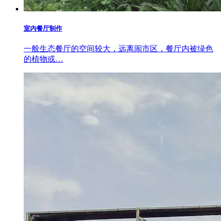
室内餐厅制作
一般生态餐厅的空间较大，远离闹市区，餐厅内被绿色
的植物或…