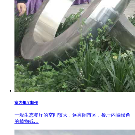
室内餐厅制作
一般生态餐厅的空间较大，远离闹市区，餐厅内被绿色
的植物或…