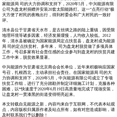
家能源局 司的大力协调和支持下，2020年5月，中兴能源有限
公司为盘龙村捐赠并安装20套太阳能路灯。这一“点亮行动”极
大方便了村民的夜晚出行，得到村委会和广大村民的一致好
评。
清水县位于甘肃省天水市，是古丝绸之路的陆上重镇，因受限
地理环境等诸多因素，经济发展缓慢，人均收入较低。2012
年，清水县被确定为国家能源局定点扶贫县，盘龙村成为能源
局 司的定点扶贫村。多年来， 司为盘龙村脱贫做了多项具体
工作，号召多家有社会责任感的企业参与到盘龙村的扶贫共建
工作中来，脱贫效果显著。
中兴能源作为甘肃省北京商会会长单位，近年来积极响应国家
号召，扎根西北，主动承担社会责任。在国家能源局 司的大
力协调和支持下，2020年5月，中兴能源有限公司成立了专项
扶贫工作组，进行了充分踏勘并制定详细施工计划，克服各种
困难，以*快速度于2020年6月19日高质量地完成了现场安装，
让盘龙村一贯漆黑的街道变得明亮起来。
本文转载自见能源之新，内容均来自于互联网，不代表本站观
点，内容版权归属原作者及站点所有，如有对您造成影响，请
及时联系我们予以删除！