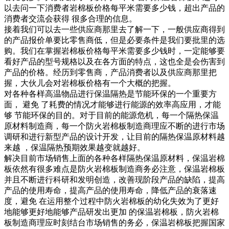
以去问一下消费者岩棉板价格每平米需要多少钱，超出产品的
消费者交流会获得 很多合理的信息。
接着我们可以去一些供应商那里去了解一下，一般供应商得到
的产品报价单要比零售商低，但是必要条件是我们要批里的选
购。我们在掌握岩棉板价格每平米需要多少钱时，一定能够要
看好产品的型号规格以及在各方面的特点，这也全是会伤害到
产品的价格。经历到零售商，产品消费者以及供应商那里把
握，大伙儿会对岩棉板价格有一个大概的把握。
对各种各样高温物品进行保温隔热是节能环保的一个重要方
面， 避免 了耗费的情况才能够进行能源的效率高应用，才能
够 节能环保的目的。对于目前的能源危机，每一个隔热保温
原材料制造商，每一个防火岩棉板制造商理应不断的进行市场
调研和进行新型产品的设计开发，让目前的隔热保温原材料越
来越 ，保温隔热预期效果越变就越好。
解决目前市场销售上面的各种各样隔热保温原材料，保温岩棉
板依然有很多难点是防火岩棉板制造商务必注意，保温岩棉板
并且不断进行科研和发明创造，改善现阶段产品的缺陷，提高
产品的使用寿命，提高产品的使用寿命，降低产品的衰落速
度，避免 在运用整个过程中防火岩棉板的幼化失效为了更好
地能够更好地能够产品研发出更加 的保温岩棉板，防火岩棉
板制造商理应时刻结台市场销售的务必，保温岩棉板把握国家