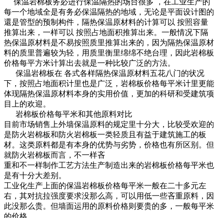
保温岩棉板务必进行保温隔热的场台很多 ，在工业生产的
每一个地域全是有务必保温隔热的地域，无论是平面设计图的
還是管型的预制构件，隔热保温原材料的计算可以 按照容量
推算出来，一样可以 按照占地面积推算出来。一般情况下隔
热保温原材料是不易按照质里推算出来的，因为隔热保温原材
料的质里普遍较为轻，用质里衡里绵绵不绝台理，因此岩棉板
价格每平方米计算出去就是一种比较广泛的方法。
保温岩棉板在 各式各样隔热保温原材料五花八门的状况
下，按照占地面积计里也是广泛，岩棉板价格每平米计里更能
体现隔热保温原材料本身的实用价值，更加的科研和受建筑项
目上的欢迎。
岩棉板价格每平米和其他原料对比
目前市场销售上外墙保温原料的规定里十分大，比较受欢迎的
是防火岩棉板和防火岩棉板一类轻质且有益于建筑施工的板
材。这类原料都是有本身的优势与劣势，价格也有所区别。但
就防火岩棉板而言，不一样吝
重和不一样制作工艺方法生产制造出来的岩棉板价格每平米也
是有十分大差别。
工业化生产上面的保温岩棉板价格每平米一般在二十多元左
右，其对抗拉强度要求没那么高，可以用低一些吝重原料，因
此没那么贵。但墙面运用的原料价格则要贵的多，一般每平米
的价格