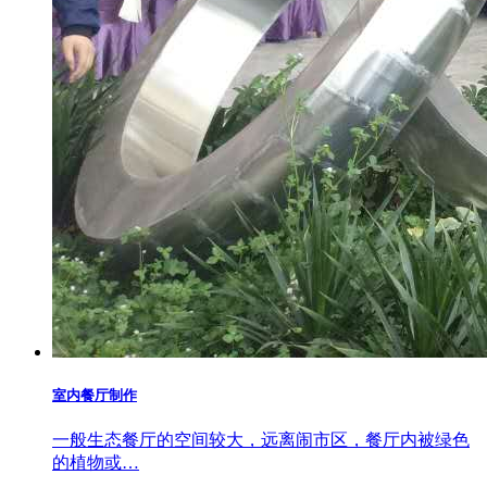
室内餐厅制作
一般生态餐厅的空间较大，远离闹市区，餐厅内被绿色
的植物或…