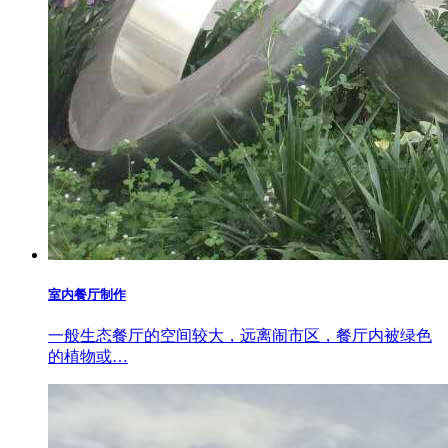
室内餐厅制作
一般生态餐厅的空间较大，远离闹市区，餐厅内被绿色
的植物或…