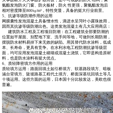
氨酯发泡防火门窗、防火板材，防火 性更强，聚氨酯发泡后
相对密度降至800㎏/m³，特性突显，具备的挺大行业前景。
5、抗渗等级防潮作用的运用
网膜囊性发泡混凝土具备憎水性，滴进水呈菏叶小露珠效用，
因而其抗渗等级防潮出色。这类发泡混凝土有几大应用商店：
建筑防水工程及工程项目防潮：在工程建筑全部要防潮的
位置如平屋面、别墅地下室、洗手间等地，可做到长期防潮，
摆脱防水材料易掉下来无效的缺陷。用其替代防水涂料，低成
本、长寿命，更具有竞争。在水利水电工程防潮抗渗等级层
面，均可应用发泡混凝土砌墙或混凝土浇筑，它即是构造原材
料，也是防水涂料有挺大优点。
6、质轻降密填方作用的运用
质轻填方运用：路面回填土如引桥填方、软基路段填方、暗板
涵台背填方、陡坡路基工程代土填方、桥面深基坑回填土等几
十项运用。这些方面的运用，日本国十分比较发达，美欧也很
普遍。