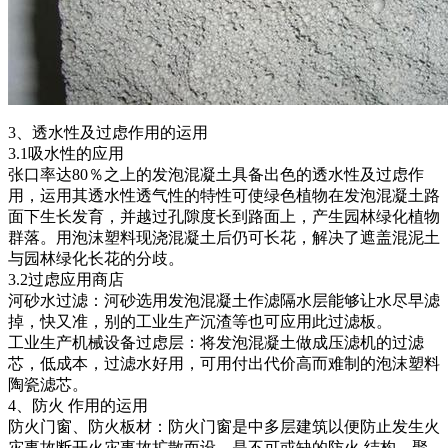
3、透水性及过虑作用的运用
3.1吸水性的应用
张口率达80％之上的发泡混凝土具备出色的透水性及过虑作
用，运用其透水性透气性的特性可使绿色植物在发泡混凝土路
面下生长发育，并越过孔隙度长到路面上，产生园林绿化植物
群落。用泡沫塑料现浇混凝土后仍可长花，解决了遮盖混泥土
与园林绿化长花的分歧。
3.2过虑应用商店
河砂水过滤：河砂选用发泡混凝土作滤隔水层能够让水尽早滤
掉，快又准，别的工业生产沉渣等也可应用此过滤板。
工业生产机械设备过虑层：将发泡混凝土做成压滤机的过滤
芯，低成本，过滤水好用，可用付出代价高而难制的泡沫塑料
陶瓷滤芯。
4、防火 作用的运用
防火门窗、防火板材：防火门窗是中多层建筑以便防止发生火
灾事故断开火灾事故扩散而设，是不可或缺的防火 结构，聚