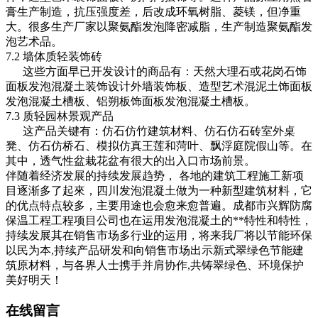
膏生产制造，抗压强度差，后改成环氧树脂、菱镁，但净重
大。很多生产厂家以聚氨酯发泡降密减脂，生产制造聚氨酯发
泡艺术品。
7.2 墙体质轻装饰砖
这些方面早已开发设计的商品有：天然大理石或花岗石饰
面板发泡混凝土装饰设计外墙装饰板、造型艺术混泥土饰面板
发泡混凝土槽板、铝朔板饰面板发泡混凝土槽板。
7.3 质轻园林景观产品
这产品关键有：仿石仿竹建筑材料、仿石仿石砖室外桌
凳、仿石仿桥石、模拟仿真王莲和菏叶、飘浮庭院假山等。在
其中，透气性盆栽花盆有很大的出入口市场前景。
伴随着经济发展的持续发展趋势， 各地的建筑工程施工新项
目逐渐多了起來，四川发泡混凝土做为一种新型建筑材料，它
的优点特点较多，主要用途也会愈来愈普遍。成都市兴辉防腐
保温工程工程项目公司也在运用发泡混凝土的**特性和特性，
持续发展其在销售市场多行业的运用，将来我厂将以节能环保
以民为本,持续产品研发和向销售市场出示新式翠绿色节能建
筑原材料，与各界人士携手并肩协作,共铸翠绿色、环境保护
美好明天！
在线留言