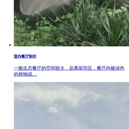
室内餐厅制作
一般生态餐厅的空间较大，远离闹市区，餐厅内被绿色
的植物或…