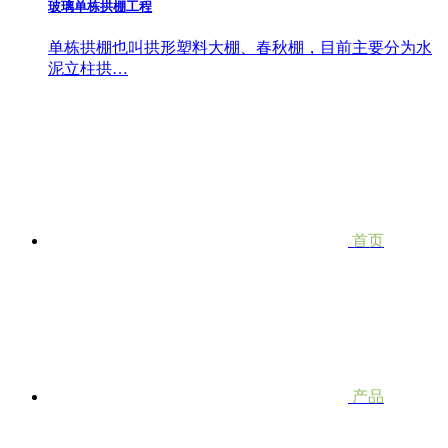
玻璃单栋拱棚工程
单栋拱棚也叫拱形塑料大棚、春秋棚，目前主要分为水
泥立柱拱…
首页
产品