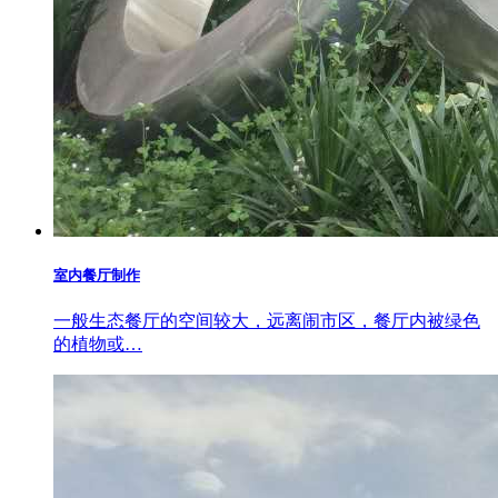
室内餐厅制作
一般生态餐厅的空间较大，远离闹市区，餐厅内被绿色
的植物或…