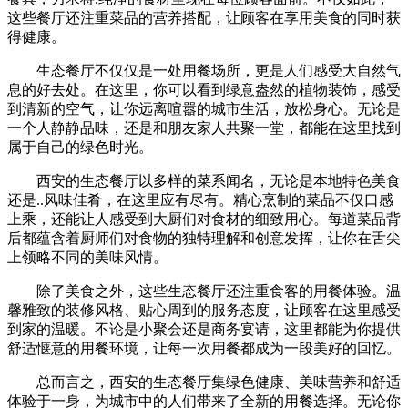
这些餐厅还注重菜品的营养搭配，让顾客在享用美食的同时获
得健康。
生态餐厅不仅仅是一处用餐场所，更是人们感受大自然气
息的好去处。在这里，你可以看到绿意盎然的植物装饰，感受
到清新的空气，让你远离喧嚣的城市生活，放松身心。无论是
一个人静静品味，还是和朋友家人共聚一堂，都能在这里找到
属于自己的绿色时光。
西安的生态餐厅以多样的菜系闻名，无论是本地特色美食
还是..风味佳肴，在这里应有尽有。精心烹制的菜品不仅口感
上乘，还能让人感受到大厨们对食材的细致用心。每道菜品背
后都蕴含着厨师们对食物的独特理解和创意发挥，让你在舌尖
上领略不同的美味风情。
除了美食之外，这些生态餐厅还注重食客的用餐体验。温
馨雅致的装修风格、贴心周到的服务态度，让顾客在这里感受
到家的温暖。不论是小聚会还是商务宴请，这里都能为你提供
舒适惬意的用餐环境，让每一次用餐都成为一段美好的回忆。
总而言之，西安的生态餐厅集绿色健康、美味营养和舒适
体验于一身，为城市中的人们带来了全新的用餐选择。无论你