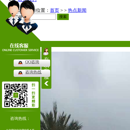
当前位置：
首页
> >
热点新闻
搜索
热点新闻
热门推荐
在
QQ咨询
线
客
咨询热线
服
扫
一
扫
更
精
彩
咨询热线：