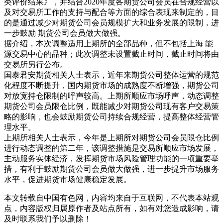
类评价结果》，并结合2020年度各期货公司会员在合规经营以
及对交易所工作的支持与配合等方面的综合表现来制定的，目
的是通过减少对期货公司会员规模扩大和业务发展的限制，进
一步鼓励 期货公司会员做大做强。
据介绍，本次调整适用上期所的全部品种，但不包括上海 能
源交易中心的品种；此次调整未设置截止时间，截止时间将由
交易所另行公布。
国泰君安期货相关人士表示，近年来期货公司整体运营的规范
化程度不断提升，国内期货市场的成熟度不断增强，期货公司
对放宽持仓限制的呼声较高。上期所顺应市场呼声，动态调整
期货公司会员限仓比例，既能减少对期货公司现有客户交易策
略的影响，也会鼓励期货公司持续合规经营，提高整体经营管
理水平。
上期所相关人士表示，今年是上期所对期货公司会员限仓比例
进行动态调整的第二年，该调整措施是交易所顺应市场发展，
主动服务实体经济，发挥期货市场风险管理功能的一项重要举
措，有利于鼓励期货公司会员做大做强，进一步提升市场服务
水平，促进期货市场健康稳定发展。
本文转载自中国有色网，内容均来自于互联网，不代表本站观
点，内容版权归属原作者及站点所有，如有对您造成影响，请
及时联系我们予以删除！