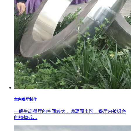
室内餐厅制作
一般生态餐厅的空间较大，远离闹市区，餐厅内被绿色
的植物或…