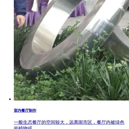
室内餐厅制作
一般生态餐厅的空间较大，远离闹市区，餐厅内被绿色
的植物或…