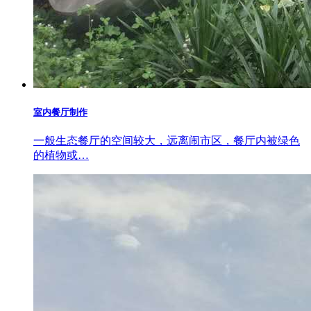
室内餐厅制作
一般生态餐厅的空间较大，远离闹市区，餐厅内被绿色
的植物或…