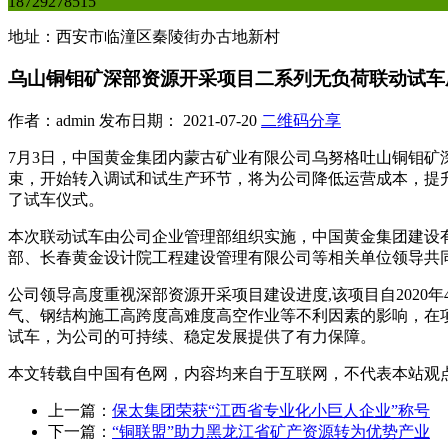
18729278515
地址：西安市临潼区秦陵街办古地新村
乌山铜钼矿深部资源开采项目二系列无负荷联动试车
作者：admin 发布日期： 2021-07-20
二维码分享
7月3日，中国黄金集团内蒙古矿业有限公司乌努格吐山铜钼矿
束，开始转入调试和试生产环节，将为公司降低运营成本，提
了试车仪式。
本次联动试车由公司企业管理部组织实施，中国黄金集团建设
部、长春黄金设计院工程建设管理有限公司等相关单位领导共
公司领导高度重视深部资源开采项目建设进度,该项目自202
气、钢结构施工高跨度高难度高空作业等不利因素的影响，在
试车，为公司的可持续、稳定发展提供了有力保障。
本文转载自中国有色网，内容均来自于互联网，不代表本站观
上一篇：
保太集团荣获“江西省专业化小巨人企业”称号
下一篇：
“铜联盟”助力黑龙江省矿产资源转为优势产业