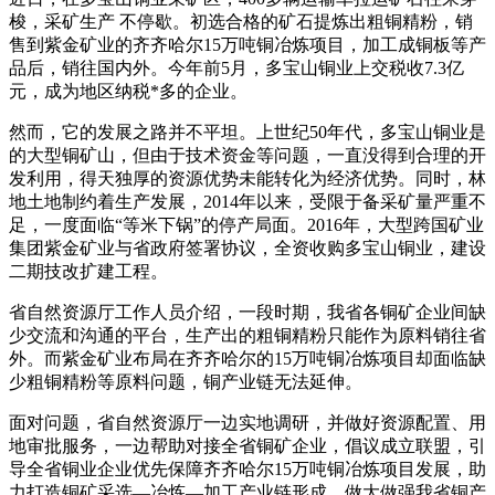
梭，采矿生产 不停歇。初选合格的矿石提炼出粗铜精粉，销
售到紫金矿业的齐齐哈尔15万吨铜冶炼项目，加工成铜板等产
品后，销往国内外。今年前5月，多宝山铜业上交税收7.3亿
元，成为地区纳税*多的企业。
然而，它的发展之路并不平坦。上世纪50年代，多宝山铜业是
的大型铜矿山，但由于技术资金等问题，一直没得到合理的开
发利用，得天独厚的资源优势未能转化为经济优势。同时，林
地土地制约着生产发展，2014年以来，受限于备采矿量严重不
足，一度面临“等米下锅”的停产局面。2016年，大型跨国矿业
集团紫金矿业与省政府签署协议，全资收购多宝山铜业，建设
二期技改扩建工程。
省自然资源厅工作人员介绍，一段时期，我省各铜矿企业间缺
少交流和沟通的平台，生产出的粗铜精粉只能作为原料销往省
外。而紫金矿业布局在齐齐哈尔的15万吨铜冶炼项目却面临缺
少粗铜精粉等原料问题，铜产业链无法延伸。
面对问题，省自然资源厅一边实地调研，并做好资源配置、用
地审批服务，一边帮助对接全省铜矿企业，倡议成立联盟，引
导全省铜业企业优先保障齐齐哈尔15万吨铜冶炼项目发展，助
力打造铜矿采选—冶炼—加工产业链形成，做大做强我省铜产