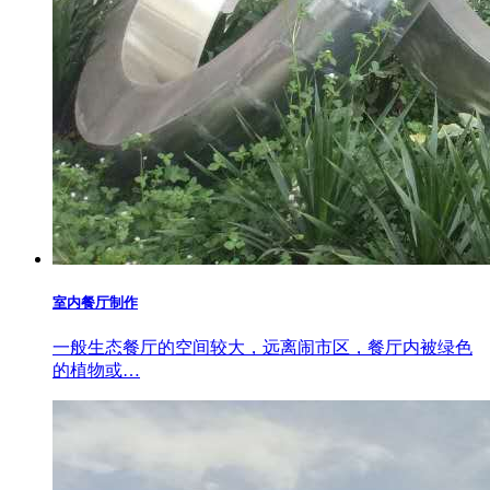
室内餐厅制作
一般生态餐厅的空间较大，远离闹市区，餐厅内被绿色
的植物或…