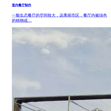
室内餐厅制作
一般生态餐厅的空间较大，远离闹市区，餐厅内被绿色
的植物或…