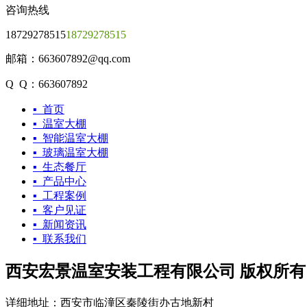
咨询热线
18729278515
18729278515
邮箱：663607892@qq.com
Q Q：663607892
▪ 首页
▪ 温室大棚
▪ 智能温室大棚
▪ 玻璃温室大棚
▪ 生态餐厅
▪ 产品中心
▪ 工程案例
▪ 客户见证
▪ 新闻资讯
▪ 联系我们
西安宏景温室安装工程有限公司 版权所有
详细地址：西安市临潼区秦陵街办古地新村