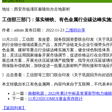
18729278515
地址：西安市临潼区秦陵街办古地新村
工信部三部门：落实钢铁、有色金属行业碳达峰实施
作者：admin 发布日期： 2022-11-23
二维码分享
11月21日，工信部、发改委、国务院国资委联合印发《关于
的行业细分领域或重点产品，发挥产业链龙头企业引领带头作
色金属、建材等重点行业碳达峰实施方案，健全绿色制造体系，
划，灵活运用国家储备开展市场调节，促进价格运行在合理区
展总体方案，开展光伏压延玻璃产能预警，指导光伏压延玻璃
用保险补偿机制，加快促进一批重点新材料产用衔接和市场应
》点击查看：工信部等三部门联合印发《关于巩固回升向好趋
本文转载自长江有色金属网，内容均来自于互联网，不代表本
上一篇：
南都电源：2022年累计中标及签署新型电力储能
下一篇：
11月23日COMEX黄金库存统计
【返回列表】