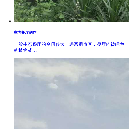
室内餐厅制作
一般生态餐厅的空间较大，远离闹市区，餐厅内被绿色
的植物或…