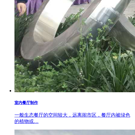
室内餐厅制作
一般生态餐厅的空间较大，远离闹市区，餐厅内被绿色
的植物或…