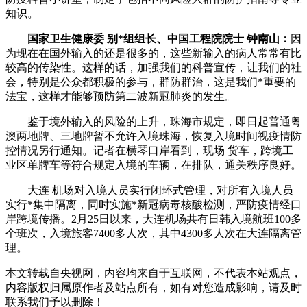
知识。
国家卫生健康委 别*组组长、中国工程院院士 钟南山：
因
为现在在国外输入的还是很多的，这些新输入的病人常常有比
较高的传染性。这样的话，加强我们的科普宣传，让我们的社
会，特别是公众都积极的参与，群防群治，这是我们*重要的
法宝，这样才能够预防第二波新冠肺炎的发生。
鉴于境外输入的风险的上升，珠海市规定，即日起普通粤
澳两地牌、三地牌暂不允许入境珠海，恢复入境时间视疫情防
控情况另行通知。记者在横琴口岸看到，现场 货车，跨境工
业区单牌车等符合规定入境的车辆，在排队，通关秩序良好。
大连 机场对入境人员实行闭环式管理，对所有入境人员
实行*集中隔离，同时实施*新冠病毒核酸检测，严防疫情经口
岸跨境传播。2月25日以来，大连机场共有日韩入境航班100多
个班次，入境旅客7400多人次，其中4300多人次在大连隔离管
理。
本文转载自央视网，内容均来自于互联网，不代表本站观点，
内容版权归属原作者及站点所有，如有对您造成影响，请及时
联系我们予以删除！