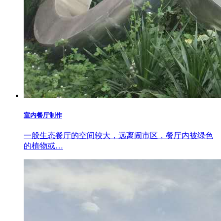
室内餐厅制作
一般生态餐厅的空间较大，远离闹市区，餐厅内被绿色
的植物或…