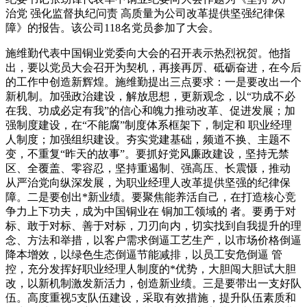
治党 强化监督执纪问责 高质量为公司改革提供坚强纪律保
障》的报告。该公司118名党员参加了大会。
施维勤代表中国铜业党委向大会的召开表示热烈祝贺。他指
出，要以党员大会召开为契机，再接再厉、砥砺奋进，在今后
的工作中创造新辉煌。施维勤提出三点要求：一是要改出一个
新机制。加强政治建设，解放思想，更新观念，以“功成不必
在我、功成必定有我”的信心和魄力推动改革、促进发展；加
强制度建设，在“不能腐”制度体系框架下，制定和 职业经理
人制度；加强组织建设。夯实党建基础，频道不换、主题不
变，不重复“昨天的故事”。要抓好党风廉政建设，坚持无禁
区、全覆盖、零容忍，坚持重遏制、强高压、长震慑，推动
从严治党向纵深发展，为职业经理人改革提供坚强的纪律保
障。二是要创出*新业绩。要聚焦能养活自己，在打造核心竞
争力上下功夫，成为中国铜业在 铜加工领域的 者。要勇于对
标、敢于对标、善于对标，刀刃向内，切实找到自我提升的理
念、方法和举措，以客户需求倒逼工艺生产，以市场价格倒逼
降本增效，以绿色生态倒逼节能减排，以员工安危倒逼 管
控，充分发挥好职业经理人制度的*优势，大胆闯大胆试大胆
改，以新机制激发新活力，创造新业绩。三是要带出一支好队
伍。高度重视5支队伍建设，采取有效措施，提升队伍素质和