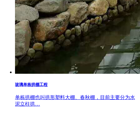
玻璃单栋拱棚工程
单栋拱棚也叫拱形塑料大棚、春秋棚，目前主要分为水
泥立柱拱…