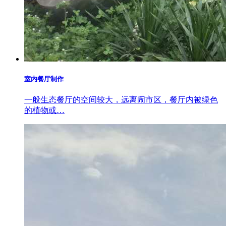
室内餐厅制作
一般生态餐厅的空间较大，远离闹市区，餐厅内被绿色
的植物或…