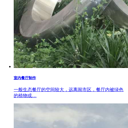
室内餐厅制作
一般生态餐厅的空间较大，远离闹市区，餐厅内被绿色
的植物或…