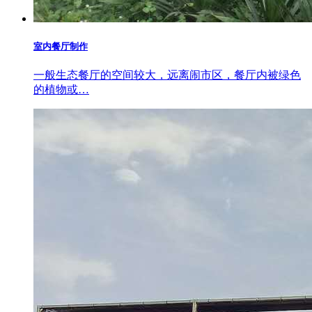
室内餐厅制作
一般生态餐厅的空间较大，远离闹市区，餐厅内被绿色
的植物或…