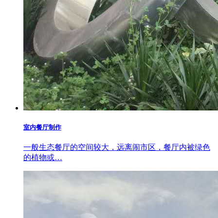
室内餐厅制作
一般生态餐厅的空间较大，远离闹市区，餐厅内被绿色
的植物或…