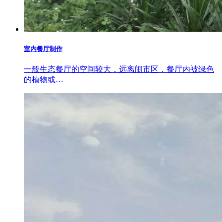
室内餐厅制作
一般生态餐厅的空间较大，远离闹市区，餐厅内被绿色
的植物或…