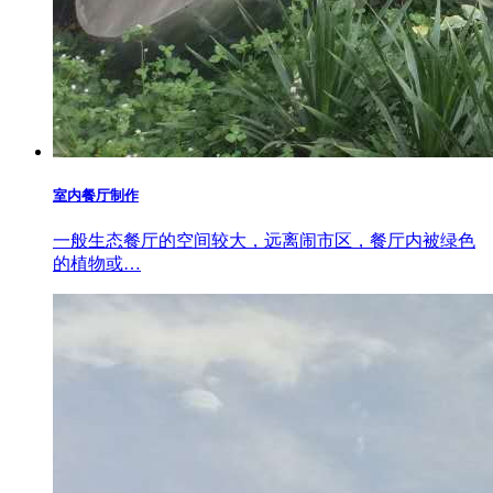
室内餐厅制作
一般生态餐厅的空间较大，远离闹市区，餐厅内被绿色
的植物或…