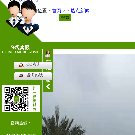
当前位置：
首页
> >
热点新闻
搜索
热点新闻
热门推荐
在
QQ咨询
线
客
咨询热线
服
扫
一
扫
更
精
彩
咨询热线：