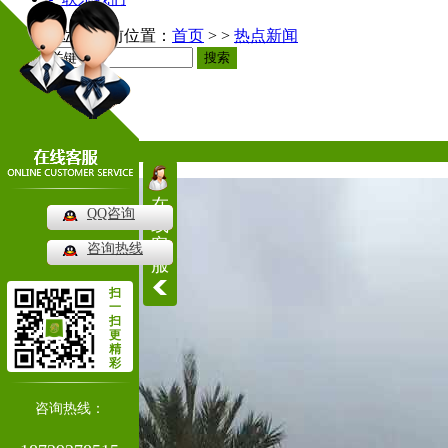
当前位置：
首页
> >
热点新闻
搜索
热点新闻
热门推荐
在
QQ咨询
线
客
咨询热线
服
扫
一
扫
更
精
彩
咨询热线：