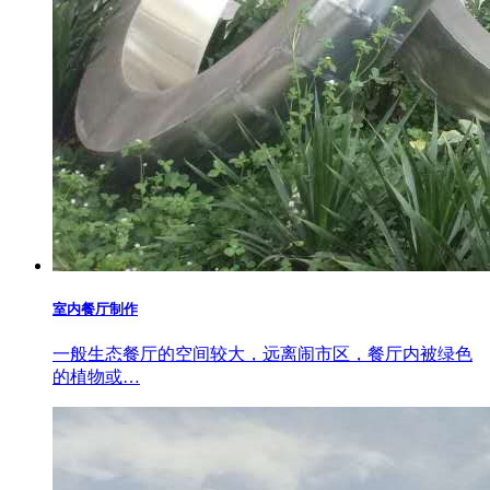
室内餐厅制作
一般生态餐厅的空间较大，远离闹市区，餐厅内被绿色
的植物或…