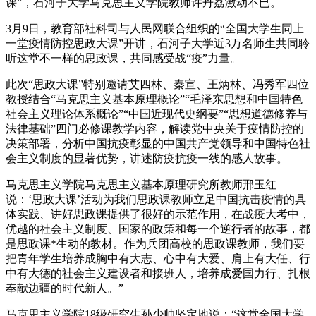
课”，石河子大学马克思主义学院教师许丹荔激动不已。
3月9日，教育部社科司与人民网联合组织的“全国大学生同上
一堂疫情防控思政大课”开讲，石河子大学近3万名师生共同聆
听这堂不一样的思政课，共同感受战“疫”力量。
此次“思政大课”特别邀请艾四林、秦宣、王炳林、冯秀军四位
教授结合“马克思主义基本原理概论”“毛泽东思想和中国特色
社会主义理论体系概论”“中国近现代史纲要”“思想道德修养与
法律基础”四门必修课教学内容，解读党中央关于疫情防控的
决策部署，分析中国抗疫彰显的中国共产党领导和中国特色社
会主义制度的显著优势，讲述防疫抗疫一线的感人故事。
马克思主义学院马克思主义基本原理研究所教师邢玉红
说：‘思政大课’活动为我们思政课教师立足中国抗击疫情的具
体实践、讲好思政课提供了很好的示范作用，在战疫大考中，
优越的社会主义制度、国家的政策和每一个逆行者的故事，都
是思政课*生动的教材。作为兵团高校的思政课教师，我们要
把青年学生培养成胸中有大志、心中有大爱、肩上有大任、行
中有大德的社会主义建设者和接班人，培养成爱国力行、扎根
奉献边疆的时代新人。”
马克思主义学院18级研究生孙少帅坚定地说：“这堂全国大学