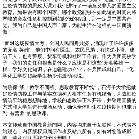
生疫情防控的思政大课对我们进行了一场意义非凡的爱国主义
教育。如果说有哪个国家、哪个政党能够在如此短的时间内将
严峻的突发性危机控制到如此低的程度，那一定是中国共产
党。我为自己是中国人而自豪，为能生活在这样的中国而骄
傲！”
“面对这场疫情大考，全国人民同舟共济，涌现出了许许多多
的无名‘英雄’，他们中间有医生、农民兄弟，有快递小哥、建
筑工人，也有警察、货车司机和社区工作者。作为兵团高校学
子，我们的责任和担当是什么？应该是和这些‘无名英雄’一
样，学好文化知识，在边疆建功立业，在兵团成就自己。”化
学化工学院19级学生杨少琪激动地说。
为确保“线上教学不间断、思政教育不断线”，石河子大学把做
好疫情防控工作与落实立德树人根本任务有机结合，为战胜疫
情筑牢站稳思想阵地，学校的思政课正常开课，并采用直播的
方式和大学生进行现场互动，确保全体师生在疫情期间也能听
到“有营养”的思政课。
本文转载自中国教育新闻网，内容均来自于互联网，不代表本
站观点，内容版权归属原作者及站点所有，如有对您造成影
响，请及时联系我们予以删除！