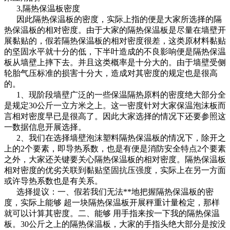
3,隔热保温板密度
因此隔热保温板的密度，实际上指的便是大家所选择的隔
热保温板的相对密度。由于大家的隔热保温板是尽量在墙壁开
展黏贴的，假若隔热保温板的相对密度很差，这类原材料黏贴
的坚固水平就十分的低，下半叶造成的不良影响便是隔热保温
板从墙壁上摔下去。并且这类概率是十分大的。由于墙壁受侧
轮胎气压标准的损害十分大，造成对其密度的规定也是很高
的。
1、现阶段墙壁广泛的一些保温隔热原料的密度绝大部分全
是规定30公斤一立方米之上。这一密度针对大家保温泡沫板而
言相对密度早已是很高了。因此大家选择的情况下还要参照这
一数据信息开展选择。
2、我们在选择墙壁泡沫塑料隔热保温板的情况下，除开之
上的2个要素，即导热系数，也是有便是消防安全特点2个要素
之外，大家还关键要关心隔热保温板的相对密度。隔热保温板
相对密度的优劣关联到黏贴坚固抗压强度，实际上在另一方面
或许导热系数也是有关系。
选择提议：一、假若我们无法**地把握隔热保温板的密
度，实际上能够 超一块隔热保温板开展秤重计量检定，那样
就可以计算其密度。二、能够 用手指来按一下我的隔热保温
板。30公斤之上的隔热保温板，大家的手指头绝大部分是按没