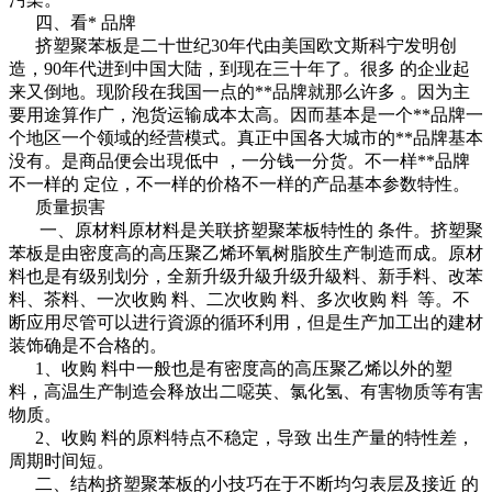
四、看* 品牌
挤塑聚苯板是二十世纪30年代由美国欧文斯科宁发明创
造，90年代进到中国大陆，到现在三十年了。很多 的企业起
来又倒地。现阶段在我国一点的**品牌就那么许多 。因为主
要用途算作广，泡货运输成本太高。因而基本是一个**品牌一
个地区一个领域的经营模式。真正中国各大城市的**品牌基本
没有。是商品便会出現低中 ，一分钱一分货。不一样**品牌
不一样的 定位，不一样的价格不一样的产品基本参数特性。
质量损害
一、原材料原材料是关联挤塑聚苯板特性的 条件。挤塑聚
苯板是由密度高的高压聚乙烯环氧树脂胶生产制造而成。原材
料也是有级别划分，全新升级升級升级升級料、新手料、改苯
料、茶料、一次收购 料、二次收购 料、多次收购 料 等。不
断应用尽管可以进行資源的循环利用，但是生产加工出的建材
装饰确是不合格的。
1、收购 料中一般也是有密度高的高压聚乙烯以外的塑
料，高温生产制造会释放出二噁英、氯化氢、有害物质等有害
物质。
2、收购 料的原料特点不稳定，导致 出生产量的特性差，
周期时间短。
二、结构挤塑聚苯板的小技巧在于不断均匀表层及接近 的