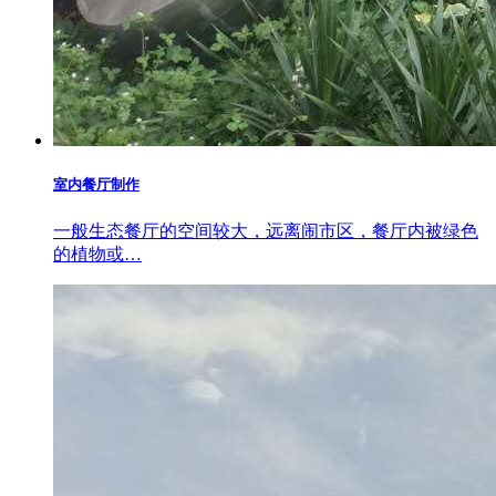
室内餐厅制作
一般生态餐厅的空间较大，远离闹市区，餐厅内被绿色
的植物或…