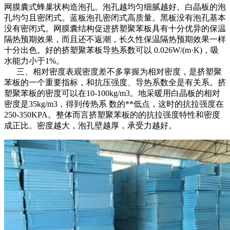
网膜囊式蜂巢状构造泡孔。泡孔越均匀细腻越好。白晶板的泡
孔均匀且密闭式。蓝板泡孔密闭式高质量。黑板没有泡孔基本
没有密闭式。网膜囊结构促进挤塑聚苯板具有十分优异的保温
隔热预期效果，而且还不返潮，长久性保温隔热预期效果一样
十分出色。好的挤塑聚苯板导热系数可以 0.026W/(m·K)，吸
水能力小于1%。
三、相对密度表观密度差不多掌握为相对密度，是挤塑聚
苯板的一个重要指标，和抗压强度、导热系数全是有关系。挤
塑聚苯板的密度可以在10-100kg/m3。地采暖用白晶板的相对
密度是35kg/m3，得到传热系 数的**低点，这时的抗拉强度在
250-350KPA。整体而言挤塑聚苯板的的抗拉强度特性和密度
成正比。密度越大，泡孔壁越厚，承受力越好。