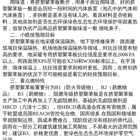
闻味道：将挤塑聚苯板断开，用鼻子挨近闻味道。好的挤
塑聚苯板一般是会历经一段时间的汽体换置（泡孔中的气体和
汽体换置），弄拆断是基本沒有味儿的。看原材料是否收购
料，其他添加剂是否生态环保绿色生态生态环境保护等因素危
害，假冒伪劣产品商品挤塑聚苯板味道一般 很呛鼻子。
二、小瞧按预期目标
挤塑聚苯板在地采暖保温隔热、地下室维修保养、路面建
筑项目保温隔热、机场地面保温隔热等领域，对抗压强度有较
高的要求。地采暖专用挤塑聚苯板抗拉强度是要求在200KPA
以上。而路面用XPS尽可能在X250和W300标准以上。在平顶
房、墙体保温上，抗拉强度要求则相对更低。因而，在辨别挤
塑聚苯板的状况下尽可能根据是看它的轻按预期目标。
三、看点燃特性
挤塑聚苯板重要分为B1（防火等级物）、B2（易燃物
品）、B3（易燃物）。阻燃等级挤塑聚苯板是在挤塑聚苯板
生产加工中再再加上了无卤阻燃剂。基础的无卤阻燃剂是
HBCD（六溴十二烷），但HBCD遇高溫会挥发有害物质，属
于欧盟成员国REACH管控化合物。因而很多 在我国和领域都
早就限制运用。因成本费难点，现阶段还没有很好的替代品。
因而在一部分工程建筑建筑施工周期短，不易着火的适用范围
时，建议B3。价格更优惠，更绿色生态生态环境保护零空气
污染。